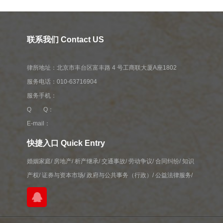
联系我们 Contact US
律所地址：北京市丰台区富丰路 4 号工商联大厦A座1802
服务电话：010-63716904
服务手机：
Q Q：
E-mail：
快捷入口 Quick Entry
婚姻家庭
/
房地产
/
析产继承
/
交通事故
/
劳动争议
/
合同纠纷
/
知识
产权
/
证券与资本市场
/
政府与公共事务（行政）
/
公益法律服务
/