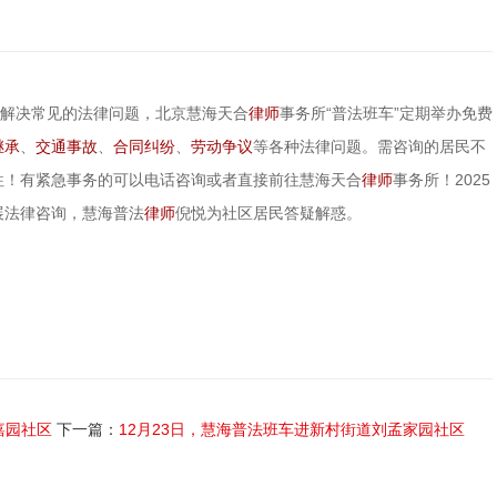
民解决常见的法律问题，北京慧海天合
律师
事务所“普法班车”定期举办免费
继承
、
交通事故
、
合同纠纷
、
劳动争议
等各种法律问题。需咨询的居民不
往！有紧急事务的可以电话咨询或者直接前往慧海天合
律师
事务所！2025
开展法律咨询，慧海普法
律师
倪悦为社区居民答疑解惑。
嘉园社区
下一篇：
12月23日，慧海普法班车进新村街道刘孟家园社区