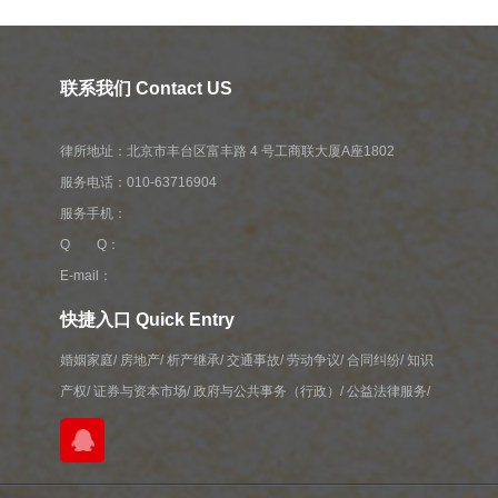
联系我们 Contact US
律所地址：北京市丰台区富丰路 4 号工商联大厦A座1802
服务电话：010-63716904
服务手机：
Q Q：
E-mail：
快捷入口 Quick Entry
婚姻家庭
/
房地产
/
析产继承
/
交通事故
/
劳动争议
/
合同纠纷
/
知识
产权
/
证券与资本市场
/
政府与公共事务（行政）
/
公益法律服务
/