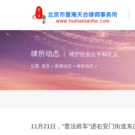
律所动态
维护社会公平和正义
位置:
首页
>
新闻动态
>
律所动态
>
11月21日，“普法班车”进右安门街道