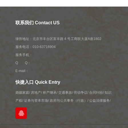
联系我们 Contact US
律所地址：北京市丰台区富丰路 4 号工商联大厦A座1802
服务电话：010-63716904
服务手机：
Q Q：
E-mail：
快捷入口 Quick Entry
婚姻家庭
/
房地产
/
析产继承
/
交通事故
/
劳动争议
/
合同纠纷
/
知识
产权
/
证券与资本市场
/
政府与公共事务（行政）
/
公益法律服务
/